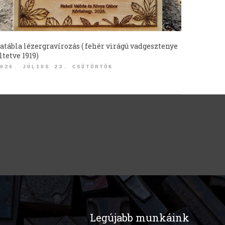
atábla lézergravírozás ( fehér virágú vadgesztenye
ltetve 1919)
026. JÚLIUS 23. CSÜTÖRTÖK
Legújabb munkáink