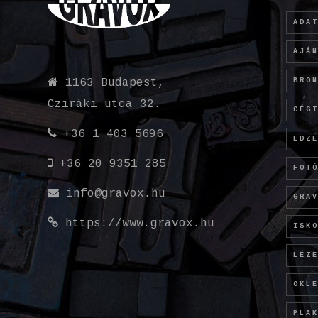
ADA
AJÁ
BRO
1163 Budapest,
Cziráki utca 32.
CÉG
+36 1 403 5696
EDZ
+36 20 9351 285
FOT
info@gravox.hu
GRA
https://www.gravox.hu
ISK
LÉZ
OKL
PLA