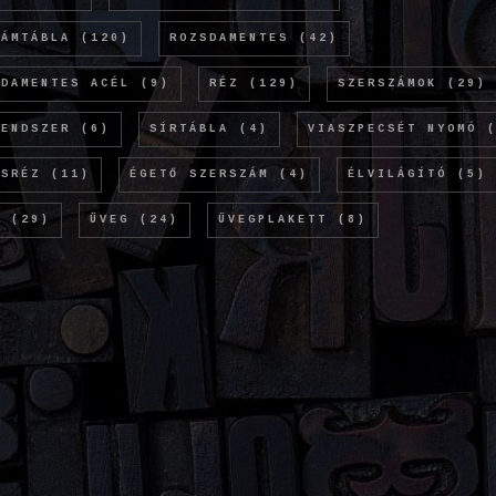
LÁMTÁBLA
(120)
ROZSDAMENTES
(42)
SDAMENTES ACÉL
(9)
RÉZ
(129)
SZERSZÁMOK
(29)
RENDSZER
(6)
SÍRTÁBLA
(4)
VIASZPECSÉT NYOMÓ
(
ÖSRÉZ
(11)
ÉGETŐ SZERSZÁM
(4)
ÉLVILÁGÍTÓ
(5)
M
(29)
ÜVEG
(24)
ÜVEGPLAKETT
(8)