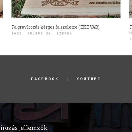
Fa gravírozás kérges fa szeletre ( EKE VÁR)
F
ü
2026. JÚLIUS 29. SZERDA
2
FACEBOOK
YOUTUBE
írozás jellemzők