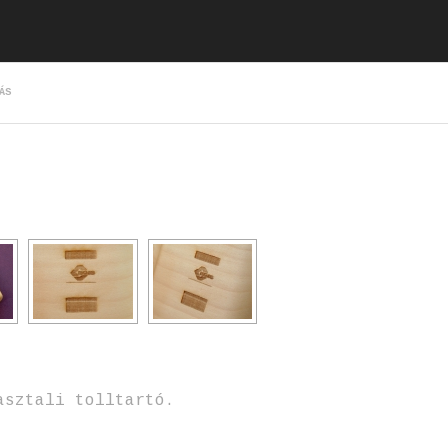
ÁS
asztali tolltartó.