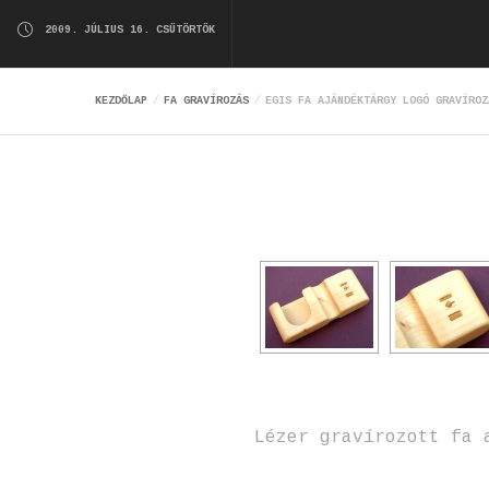
2009. JÚLIUS 16. CSÜTÖRTÖK
KEZDŐLAP
FA GRAVÍROZÁS
EGIS FA AJÁNDÉKTÁRGY LOGÓ GRAVÍROZ
Lézer gravírozott fa 