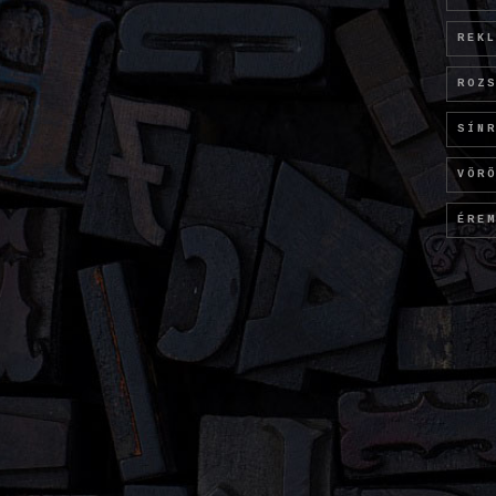
REK
ROZ
SÍN
VÖR
ÉRE