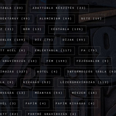
TTÁBLA
(33)
ADATTÁBLA KÉSZÍTÉS
(23)
NDÉKTÁRGY
(89)
ALUMÍNIUM
(64)
BETŰ
(10)
NZ
(31)
BŐR
(13)
CÉGTÁBLA
(126)
TÁBLÁK
(109)
DÍJ
(70)
DÍJAK
(85)
ETT ACÉL
(6)
EMLÉKTÁBLA
(117)
FA
(79)
Ó GRAVÍROZÁS
(10)
FÉM
(199)
FÚJÓSABLON
(9)
VÍROZÁS
(327)
HOTEL
(4)
INFORMÁCIÓS TÁBLA
(83
OLA
(6)
KIVÁGÁS
(52)
LÉZERGRAVÍROZÁS
(112)
ERVÁGÁS
(13)
MŰANYAG
(54)
MŰSZER
(18)
EVÉL
(3)
PAPÍR
(4)
PAPÍR KIVÁGÁS
(4)
KETT
(82)
PORTRÉ GRAVÍROZÁS
(4)