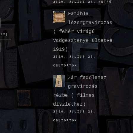
2026. JÚLIUS 27. HÉTFŐ
Fatábla
lézergravírozás
( fehér virágú
12)
vadgesztenye ültetve
1919)
2026. JÚLIUS 23.
CSÜTÖRTÖK
Zár fedőlemez
gravírozás
rézbe ( filmes
díszlethez)
2026. JÚLIUS 23.
CSÜTÖRTÖK