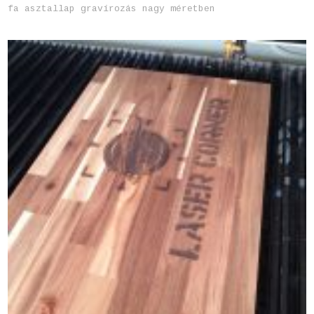
fa asztallap gravírozás nagy méretben