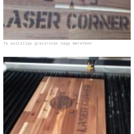
fa asztallap gravírozás nagy méretben