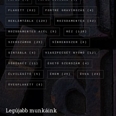
PLAKETT
(82)
PORTRÉ GRAVÍROZÁS
(4)
REKLÁMTÁBLA
(120)
ROZSDAMENTES
(42)
ROZSDAMENTES ACÉL
(9)
RÉZ
(129)
SZERSZÁMOK
(29)
SÍNRENDSZER
(6)
SÍRTÁBLA
(4)
VIASZPECSÉT NYOMÓ
(12)
VÖRÖSRÉZ
(11)
ÉGETŐ SZERSZÁM
(4)
ÉLVILÁGÍTÓ
(5)
ÉREM
(29)
ÜVEG
(24)
ÜVEGPLAKETT
(8)
Legújabb munkáink