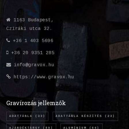
1163 Budapest,
Cziráki utca 32.
+36 1 403 5696
+36 20 9351 285
info@gravox.hu
https://www.gravox.hu
Gravírozás jellemzők
ADATTÁBLA
(33)
ADATTÁBLA KÉSZÍTÉS
(23)
AJÁNDÉKTÁRGY
(89)
ALUMÍNIUM
(64)