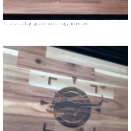
fa asztallap gravírozás nagy méretben