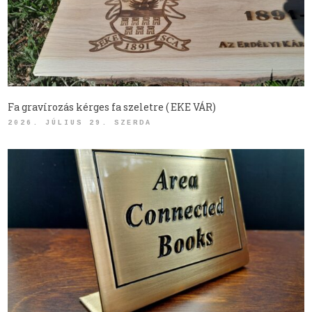
Fa gravírozás kérges fa szeletre ( EKE VÁR)
2026. JÚLIUS 29. SZERDA