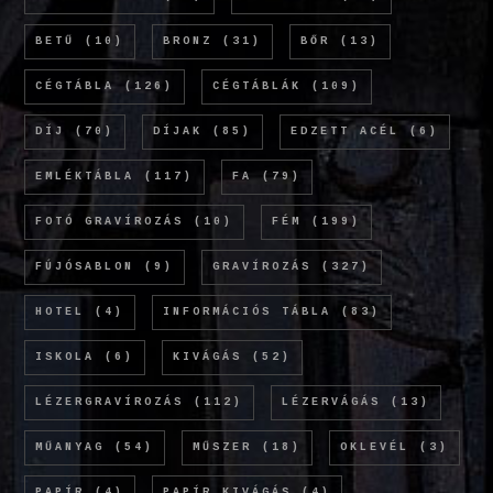
BETŰ
(10)
BRONZ
(31)
BŐR
(13)
CÉGTÁBLA
(126)
CÉGTÁBLÁK
(109)
DÍJ
(70)
DÍJAK
(85)
EDZETT ACÉL
(6)
EMLÉKTÁBLA
(117)
FA
(79)
FOTÓ GRAVÍROZÁS
(10)
FÉM
(199)
FÚJÓSABLON
(9)
GRAVÍROZÁS
(327)
HOTEL
(4)
INFORMÁCIÓS TÁBLA
(83)
ISKOLA
(6)
KIVÁGÁS
(52)
LÉZERGRAVÍROZÁS
(112)
LÉZERVÁGÁS
(13)
MŰANYAG
(54)
MŰSZER
(18)
OKLEVÉL
(3)
PAPÍR
(4)
PAPÍR KIVÁGÁS
(4)