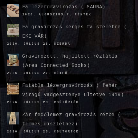
Fa lézergravírozás ( SAUNA)
2026. AUGUSZTUS 7. PÉNTEK
Fa gravírozás kérges fa szeletre (
EKE VÁR)
2026. JÚLIUS 29. SZERDA
Gravírozott, hajlított réztábla
(Area Connected Books)
2026. JÚLIUS 27. HÉTFŐ
Fatábla lézergravírozás ( fehér
virágú vadgesztenye ültetve 1919)
2026. JÚLIUS 23. CSÜTÖRTÖK
Zár fedőlemez gravírozás rézbe (
filmes díszlethez)
2026. JÚLIUS 23. CSÜTÖRTÖK