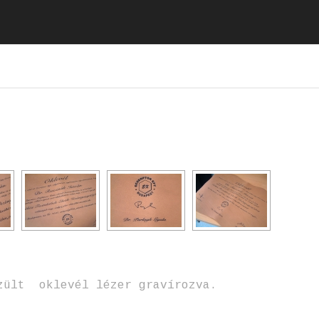
zült oklevél lézer gravírozva.