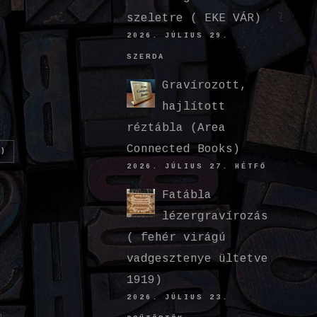
szeletre ( EKE VÁR)
2026. JÚLIUS 29.
SZERDA
Gravírozott,
hajlított
réztábla (Area
Connected Books)
)
2026. JÚLIUS 27. HÉTFŐ
Fatábla
lézergravírozás
( fehér virágú
vadgesztenye ültetve
1919)
2026. JÚLIUS 23.