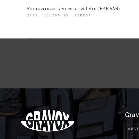
Fa gravírozás kérges fa szeletre ( EKE VÁR)
2026. JÚLIUS 29. SZERDA
Grav
ADA