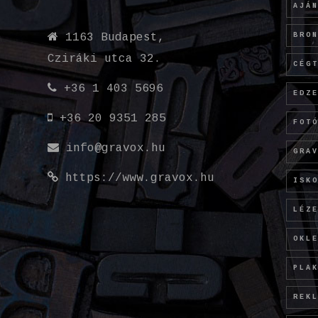
AJÁ
BRO
1163 Budapest,
Cziráki utca 32.
CÉG
+36 1 403 5696
EDZ
+36 20 9351 285
FOT
info@gravox.hu
GRA
https://www.gravox.hu
ISK
LÉZ
OKL
PLA
REK