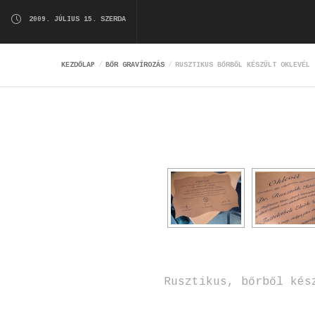
2009. JÚLIUS 15. SZERDA
KEZDŐLAP
BŐR GRAVÍROZÁS
RUSZTIKUS BŐRBŐL KÉSZÜLT OKLEVÉL
Rusztikus, bőrből kés