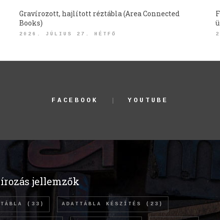
Gravírozott, hajlított réztábla (Area Connected
F
Books)
ü
2026. JÚLIUS 27. HÉTFŐ
2
FACEBOOK
YOUTUBE
írozás jellemzők
TTÁBLA
(33)
ADATTÁBLA KÉSZÍTÉS
(23)