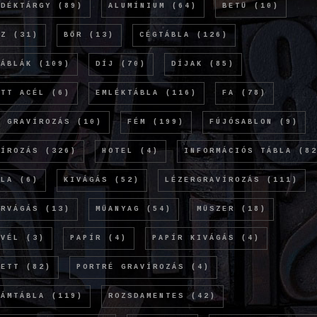
NDÉKTÁRGY
(89)
ALUMÍNIUM
(64)
BETŰ
(10)
NZ
(31)
BŐR
(13)
CÉGTÁBLA
(126)
TÁBLÁK
(109)
DÍJ
(70)
DÍJAK
(85)
ETT ACÉL
(6)
EMLÉKTÁBLA
(116)
FA
(78)
Ó GRAVÍROZÁS
(10)
FÉM
(199)
FÚJÓSABLON
(9)
VÍROZÁS
(326)
HOTEL
(4)
INFORMÁCIÓS TÁBLA
(82
OLA
(6)
KIVÁGÁS
(52)
LÉZERGRAVÍROZÁS
(111)
ERVÁGÁS
(13)
MŰANYAG
(54)
MŰSZER
(18)
EVÉL
(3)
PAPÍR
(4)
PAPÍR KIVÁGÁS
(4)
KETT
(82)
PORTRÉ GRAVÍROZÁS
(4)
LÁMTÁBLA
(119)
ROZSDAMENTES
(42)