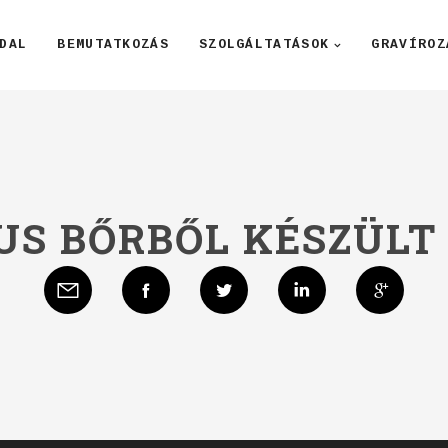
DAL
BEMUTATKOZÁS
SZOLGÁLTATÁSOK
GRAVÍROZ
US BŐRBŐL KÉSZÜLT