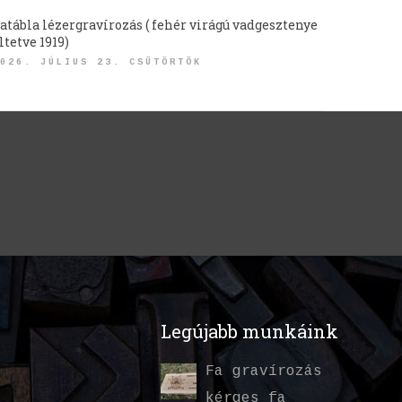
atábla lézergravírozás ( fehér virágú vadgesztenye
ltetve 1919)
026. JÚLIUS 23. CSÜTÖRTÖK
Legújabb munkáink
Fa gravírozás
kérges fa