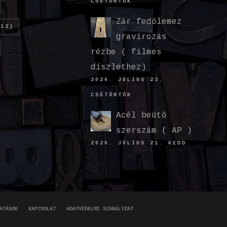
CSÜTÖRTÖK
Zár fedőlemez
12)
gravírozás
rézbe ( filmes
díszlethez)
2026. JÚLIUS 23.
CSÜTÖRTÖK
Acél beütő
szerszám ( AP )
2026. JÚLIUS 21. KEDD
ATÁSOK
KAPCSOLAT
ADATVÉDELMI SZABÁLYZAT