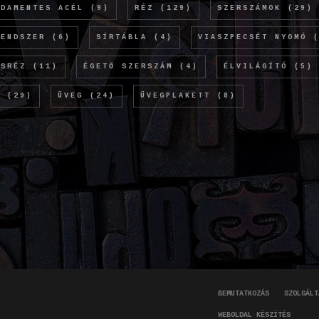
SDAMENTES ACÉL
(9)
RÉZ
(129)
SZERSZÁMOK
(29)
RENDSZER
(6)
SÍRTÁBLA
(4)
VIASZPECSÉT NYOMÓ
(
ÖSRÉZ
(11)
ÉGETŐ SZERSZÁM
(4)
ÉLVILÁGÍTÓ
(5)
M
(29)
ÜVEG
(24)
ÜVEGPLAKETT
(8)
BEMUTATKOZÁS
SZOLGÁLT
WEBOLDAL KÉSZÍTÉS