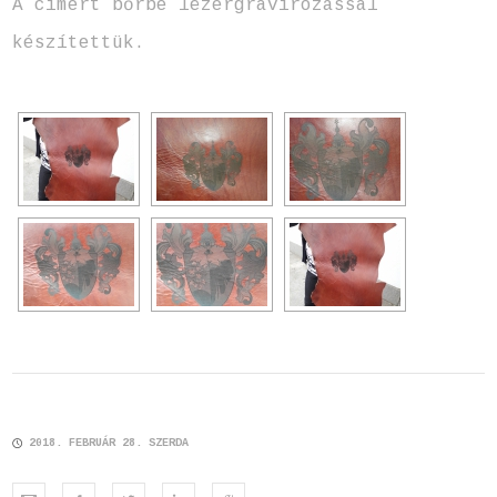
A címert bőrbe lézergravírozással
készítettük.
2018. FEBRUÁR 28. SZERDA