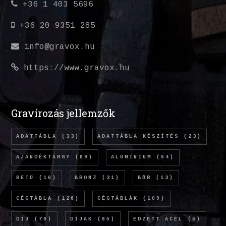
+36 1 403 5696
+36 20 9351 285
info@gravox.hu
https://www.gravox.hu
Gravírozás jellemzők
ADATTÁBLA
(33)
ADATTÁBLA KÉSZÍTÉS
(23)
AJÁNDÉKTÁRGY
(89)
ALUMÍNIUM
(64)
BETŰ
(10)
BRONZ
(31)
BŐR
(13)
CÉGTÁBLA
(126)
CÉGTÁBLÁK
(109)
DÍJ
(70)
DÍJAK
(85)
EDZETT ACÉL
(6)