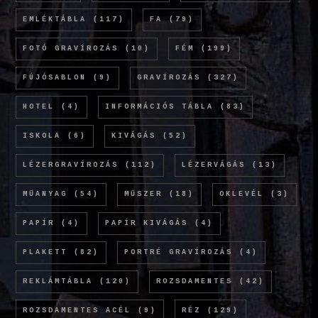
EMLÉKTÁBLA
(117)
FA
(79)
FOTÓ GRAVÍROZÁS
(10)
FÉM
(199)
FÚJÓSABLON
(9)
GRAVÍROZÁS
(327)
HOTEL
(4)
INFORMÁCIÓS TÁBLA
(83)
ISKOLA
(6)
KIVÁGÁS
(52)
LÉZERGRAVÍROZÁS
(112)
LÉZERVÁGÁS
(13)
MŰANYAG
(54)
MŰSZER
(18)
OKLEVÉL
(3)
PAPÍR
(4)
PAPÍR KIVÁGÁS
(4)
PLAKETT
(82)
PORTRÉ GRAVÍROZÁS
(4)
REKLÁMTÁBLA
(120)
ROZSDAMENTES
(42)
ROZSDAMENTES ACÉL
(9)
RÉZ
(129)