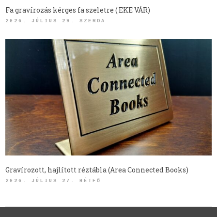
Fa gravírozás kérges fa szeletre ( EKE VÁR)
2026. JÚLIUS 29. SZERDA
Gravírozott, hajlított réztábla (Area Connected Books)
2026. JÚLIUS 27. HÉTFŐ