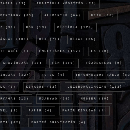
TTÁBLA
(33)
ADATTÁBLA KÉSZÍTÉS
(23)
NDÉKTÁRGY
(89)
ALUMÍNIUM
(64)
BETŰ
(10)
NZ
(31)
BŐR
(13)
CÉGTÁBLA
(126)
TÁBLÁK
(109)
DÍJ
(70)
DÍJAK
(85)
ETT ACÉL
(6)
EMLÉKTÁBLA
(117)
FA
(79)
Ó GRAVÍROZÁS
(10)
FÉM
(199)
FÚJÓSABLON
(9)
VÍROZÁS
(327)
HOTEL
(4)
INFORMÁCIÓS TÁBLA
(83
OLA
(6)
KIVÁGÁS
(52)
LÉZERGRAVÍROZÁS
(112)
ERVÁGÁS
(13)
MŰANYAG
(54)
MŰSZER
(18)
EVÉL
(3)
PAPÍR
(4)
PAPÍR KIVÁGÁS
(4)
KETT
(82)
PORTRÉ GRAVÍROZÁS
(4)