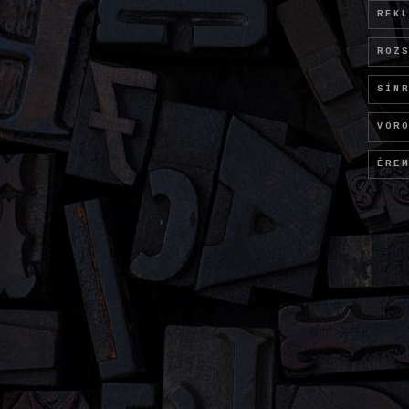
REK
ROZ
SÍN
VÖR
ÉRE