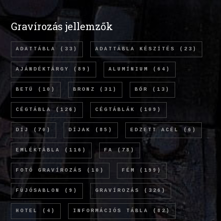
Gravírozás jellemzők
ADATTÁBLA
(33)
ADATTÁBLA KÉSZÍTÉS
(23)
AJÁNDÉKTÁRGY
(89)
ALUMÍNIUM
(64)
BETŰ
(10)
BRONZ
(31)
BŐR
(13)
CÉGTÁBLA
(126)
CÉGTÁBLÁK
(109)
DÍJ
(70)
DÍJAK
(85)
EDZETT ACÉL
(6)
EMLÉKTÁBLA
(116)
FA
(78)
FOTÓ GRAVÍROZÁS
(10)
FÉM
(199)
FÚJÓSABLON
(9)
GRAVÍROZÁS
(326)
HOTEL
(4)
INFORMÁCIÓS TÁBLA
(82)