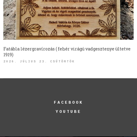
Fatábla lézergravírozás ( fehér virágú vadgesztenye ültetve
1919)
2026. JÚLIUS 23. CSÜTÖRTÖK
FACEBOOK
YOUTUBE