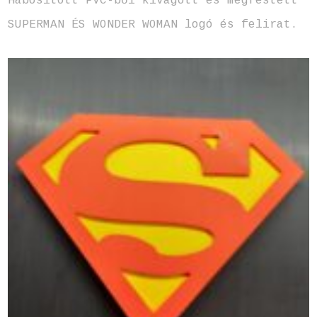
Habosított PVC-ből kivágott és megfestett
SUPERMAN ÉS WONDER WOMAN logó és felirat.