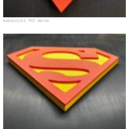
Habosított PVC marás