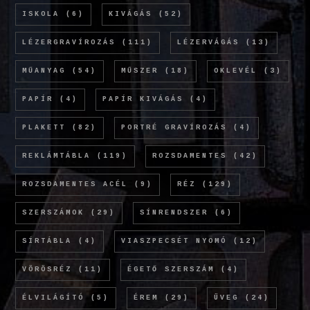
ISKOLA
(6)
KIVÁGÁS
(52)
LÉZERGRAVÍROZÁS
(111)
LÉZERVÁGÁS
(13)
MŰANYAG
(54)
MŰSZER
(18)
OKLEVÉL
(3)
PAPÍR
(4)
PAPÍR KIVÁGÁS
(4)
PLAKETT
(82)
PORTRÉ GRAVÍROZÁS
(4)
REKLÁMTÁBLA
(119)
ROZSDAMENTES
(42)
ROZSDAMENTES ACÉL
(9)
RÉZ
(129)
SZERSZÁMOK
(29)
SÍNRENDSZER
(6)
SÍRTÁBLA
(4)
VIASZPECSÉT NYOMÓ
(12)
VÖRÖSRÉZ
(11)
ÉGETŐ SZERSZÁM
(4)
ÉLVILÁGÍTÓ
(5)
ÉREM
(29)
ÜVEG
(24)