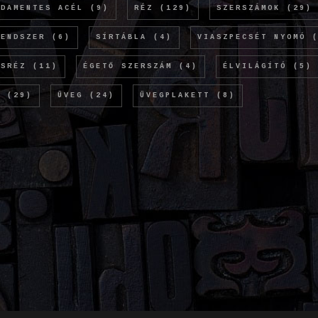
SDAMENTES ACÉL
(9)
RÉZ
(129)
SZERSZÁMOK
(29)
RENDSZER
(6)
SÍRTÁBLA
(4)
VIASZPECSÉT NYOMÓ
(
ÖSRÉZ
(11)
ÉGETŐ SZERSZÁM
(4)
ÉLVILÁGÍTÓ
(5)
M
(29)
ÜVEG
(24)
ÜVEGPLAKETT
(8)