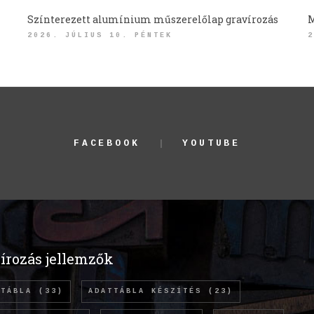
Színterezett alumínium műszerelőlap gravírozás
M
2026. JÚLIUS 10. PÉNTEK
2
FACEBOOK
YOUTUBE
írozás jellemzők
TTÁBLA
(33)
ADATTÁBLA KÉSZÍTÉS
(23)