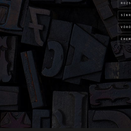
ROZ
SÍN
VÖR
ÉRE