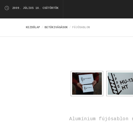
2009. JÚLIUS 16. CSÜTÖRTÖK
KEZDŐLAP
BETŰKIVÁGÁSOK
FÚJÓSABLON
Alumínium fújósablon 