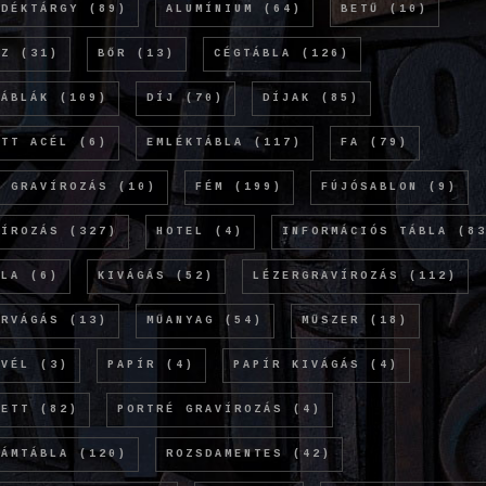
NDÉKTÁRGY
(89)
ALUMÍNIUM
(64)
BETŰ
(10)
NZ
(31)
BŐR
(13)
CÉGTÁBLA
(126)
TÁBLÁK
(109)
DÍJ
(70)
DÍJAK
(85)
ETT ACÉL
(6)
EMLÉKTÁBLA
(117)
FA
(79)
Ó GRAVÍROZÁS
(10)
FÉM
(199)
FÚJÓSABLON
(9)
VÍROZÁS
(327)
HOTEL
(4)
INFORMÁCIÓS TÁBLA
(83
OLA
(6)
KIVÁGÁS
(52)
LÉZERGRAVÍROZÁS
(112)
ERVÁGÁS
(13)
MŰANYAG
(54)
MŰSZER
(18)
EVÉL
(3)
PAPÍR
(4)
PAPÍR KIVÁGÁS
(4)
KETT
(82)
PORTRÉ GRAVÍROZÁS
(4)
LÁMTÁBLA
(120)
ROZSDAMENTES
(42)