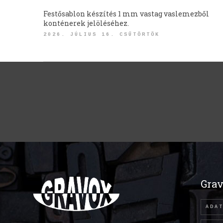
Festősablon készítés 1 mm vastag vaslemezből
konténerek jelöléséhez.
2026. JÚLIUS 16. CSÜTÖRTÖK
Grav
ADA