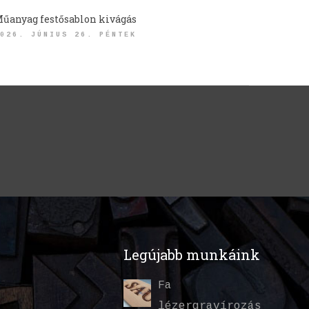
űanyag festősablon kivágás
026. JÚNIUS 26. PÉNTEK
Legújabb munkáink
Fa
lézergravírozás