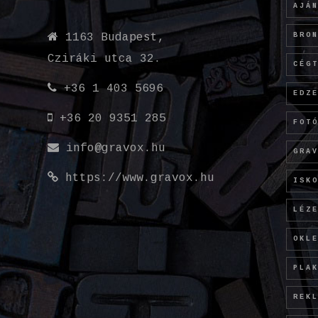
AJÁ
BRO
1163 Budapest,
Cziráki utca 32.
CÉG
+36 1 403 5696
EDZ
+36 20 9351 285
FOT
info@gravox.hu
GRA
https://www.gravox.hu
ISK
LÉZ
OKL
PLA
REK