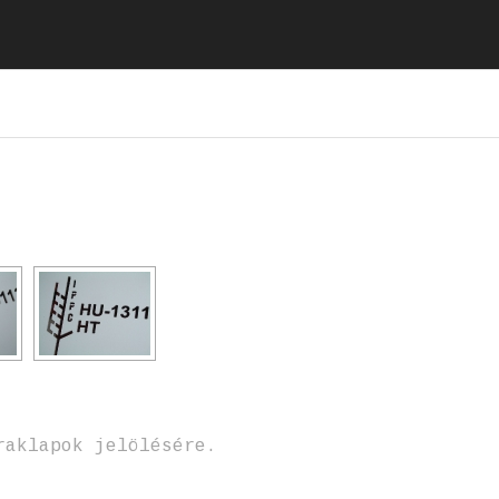
raklapok jelölésére.