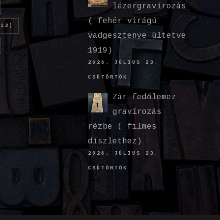
lézergravírozás
( fehér virágú
12)
vadgesztenye ültetve
1919)
2026. JÚLIUS 23.
CSÜTÖRTÖK
Zár fedőlemez
gravírozás
rézbe ( filmes
díszlethez)
2026. JÚLIUS 23.
CSÜTÖRTÖK